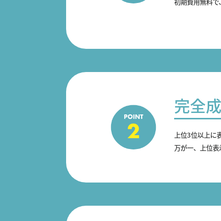
初期費用無料で
完全
上位3位以上に
万が一、上位表