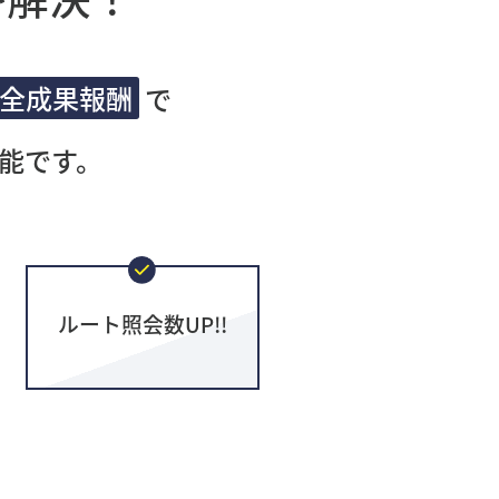
全成果報酬
で
能です。
ルート照会数UP!!