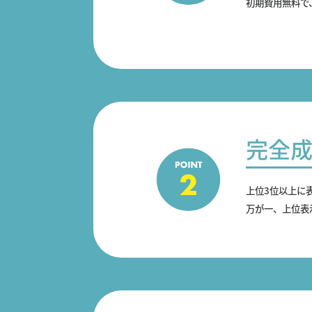
初期費用無料で
完全
上位3位以上に
万が一、上位表