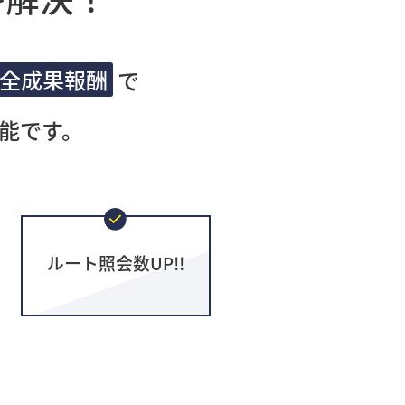
全成果報酬
で
能です。
ルート照会数UP!!