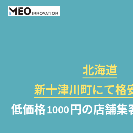
北海道
新十津川町にて格安
低価格
円の店舗集
1000