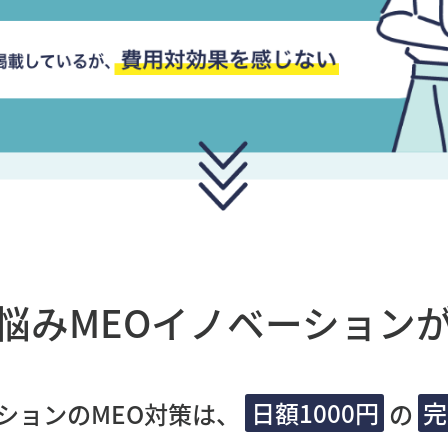
悩み
MEOイノベーション
ションのMEO対策は、
日額1000円
の
完