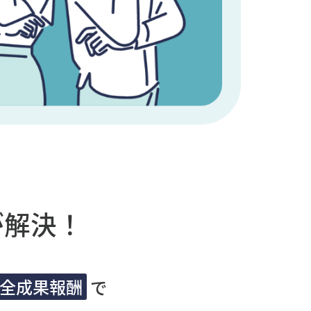
が解決！
全成果報酬
で