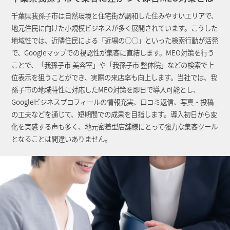
千葉県我孫子市は自然環境と住宅街が調和した住みやすいエリアで、
地元住民に向けた小規模ビジネスが多く展開されています。こうした
地域性では、近隣住民による「近場の○○」といった検索行動が活発
で、Googleマップでの視認性が集客に直結します。MEO対策を行う
ことで、「我孫子市 美容室」や「我孫子市 整体院」などの検索で上
位表示を狙うことができ、実際の来店率も向上します。当社では、我
孫子市の地域特性に対応したMEO対策を即日で導入可能とし、
Googleビジネスプロフィールの情報充実、口コミ返信、写真・投稿
の工夫などを通じて、短期間での成果を目指します。導入初日から変
化を実感する声も多く、地元密着型店舗様にとって強力な集客ツール
となることは間違いありません。