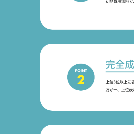
初期費用無料で
完全
上位3位以上に
万が一、上位表