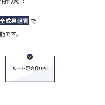
全成果報酬
で
能です。
ルート照会数UP!!