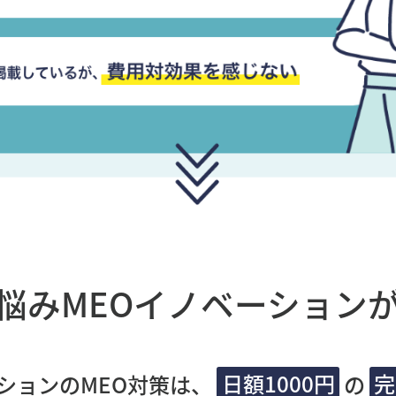
悩み
MEOイノベーション
ションのMEO対策は、
日額1000円
の
完