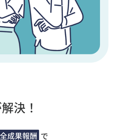
が解決！
全成果報酬
で