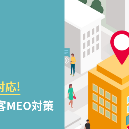
応!
客MEO対策