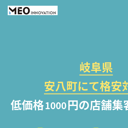
岐阜県
安八町にて格安対
低価格
円の店舗集
1000