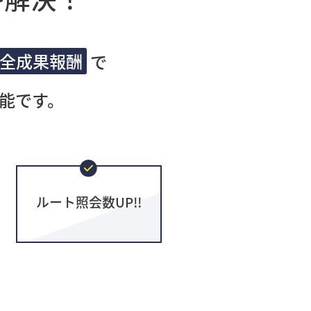
全成果報酬
で
能です。
ルート照会数UP!!