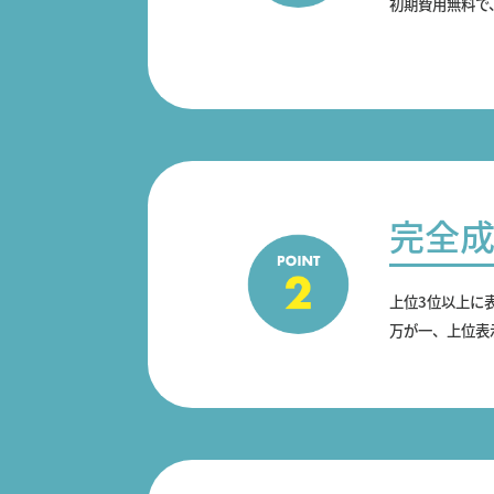
初期費用無料で
完全
上位3位以上に
万が一、上位表