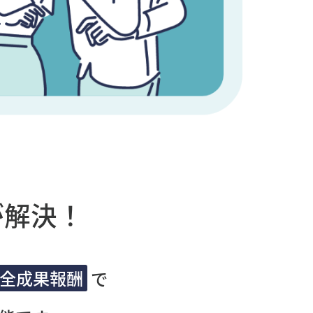
が解決！
全成果報酬
で