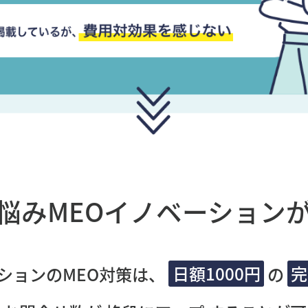
悩み
MEOイノベーション
ションのMEO対策は、
日額1000円
の
完