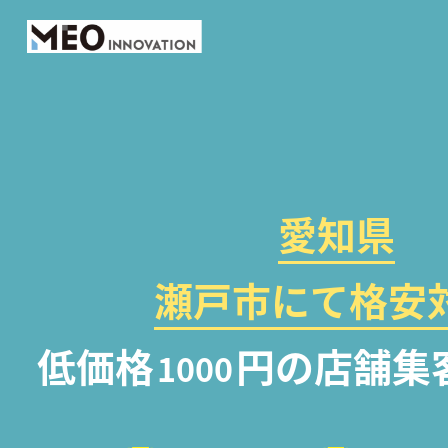
愛知県
瀬戸市にて格安対
低価格
円の店舗集
1000