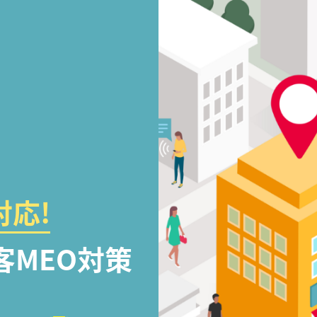
応!
客MEO対策