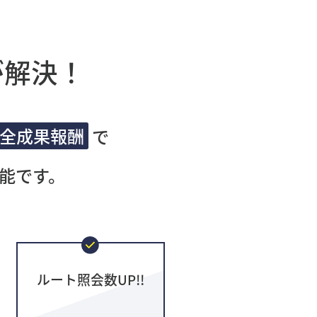
が解決！
全成果報酬
で
能です。
ルート照会数UP!!