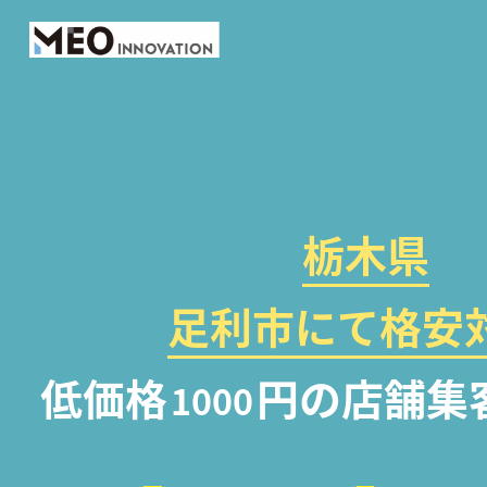
栃木県
足利市にて格安対
低価格
円の店舗集
1000