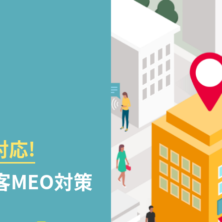
応!
客MEO対策