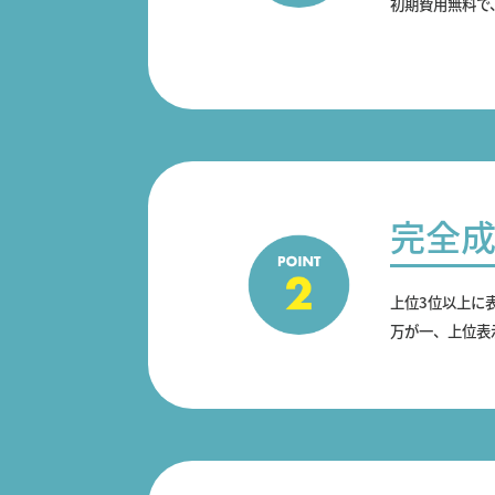
初期費用無料で
完全
上位3位以上に
万が一、上位表