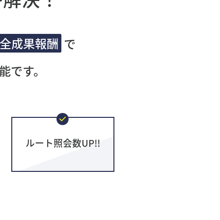
全成果報酬
で
能です。
ルート照会数UP!!