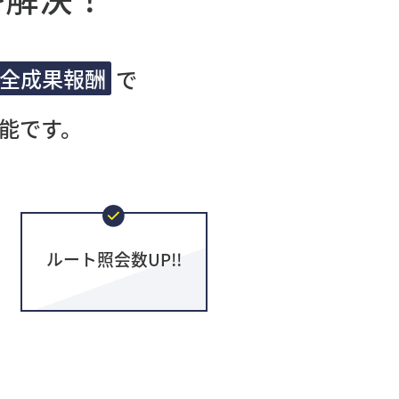
全成果報酬
で
能です。
ルート照会数UP!!