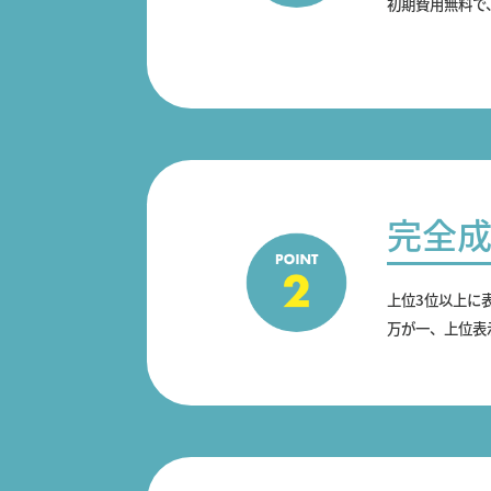
初期費用無料で
完全
上位3位以上に
万が一、上位表