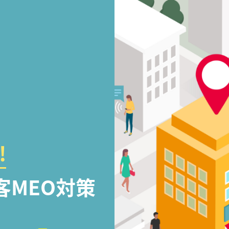
!
客MEO対策