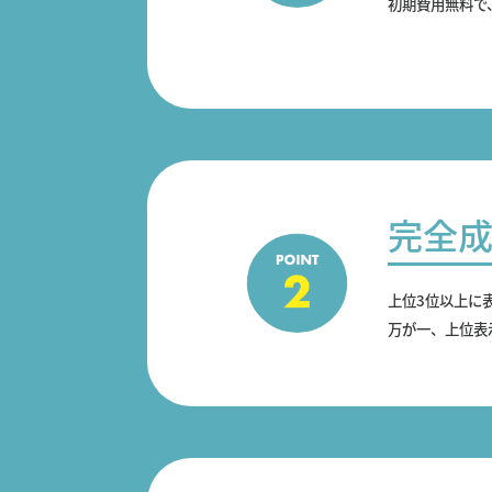
初期費用無料で
完全
上位3位以上に
万が一、上位表