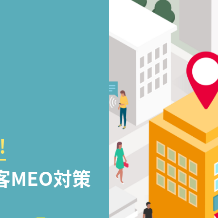
!
客MEO対策