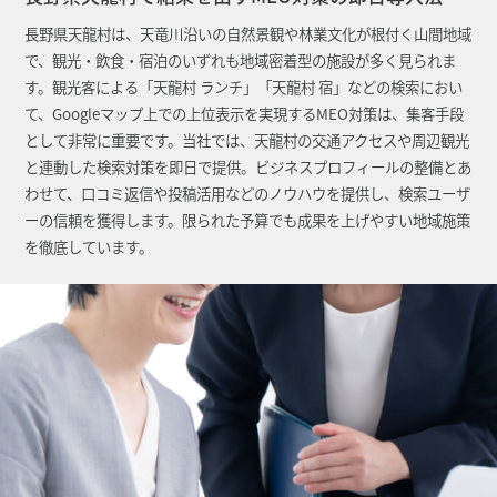
長野県天龍村は、天竜川沿いの自然景観や林業文化が根付く山間地域
で、観光・飲食・宿泊のいずれも地域密着型の施設が多く見られま
す。観光客による「天龍村 ランチ」「天龍村 宿」などの検索におい
て、Googleマップ上での上位表示を実現するMEO対策は、集客手段
として非常に重要です。当社では、天龍村の交通アクセスや周辺観光
と連動した検索対策を即日で提供。ビジネスプロフィールの整備とあ
わせて、口コミ返信や投稿活用などのノウハウを提供し、検索ユーザ
ーの信頼を獲得します。限られた予算でも成果を上げやすい地域施策
を徹底しています。