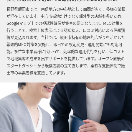
長野県飯田市では、南信地方の中心地として商圏が広く、多様な業種
が混在しています。中心市街地だけでなく郊外型の店舗も多いため、
Googleマップ上での視認性確保が集客の要になります。MEO対策を
行うことで、検索上位表示による認知拡大、口コミ対応による信頼獲
得が見込まれます。当社では、飯田市特有の地理的広がりを活かした
戦略的MEO対策を実施し、即日での設定変更・運用開始にも対応可
能。多忙な事業者様に代わって、効率的な運用代行を行い、低コスト
で地域集客の成果を出すサポートを提供しています。オープン直後の
スタートダッシュから既存店舗の立て直しまで、柔軟な支援体制で飯
田市の事業者様を支援しています。