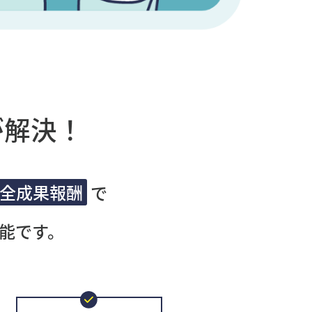
が解決！
全成果報酬
で
能です。