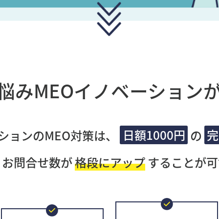
悩み
MEOイノベーション
ションのMEO対策は、
日額1000円
の
完
・お問合せ数が
格段にアップ
することが可