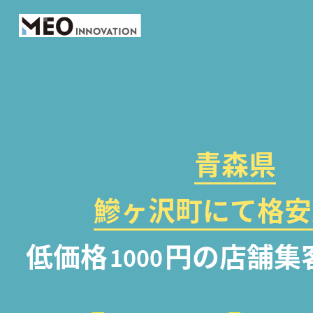
青森県
鰺ヶ沢町にて格安
低価格
円の店舗集
1000