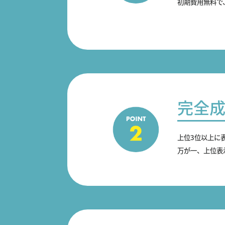
初期費用無料で
完全
上位3位以上に
万が一、上位表