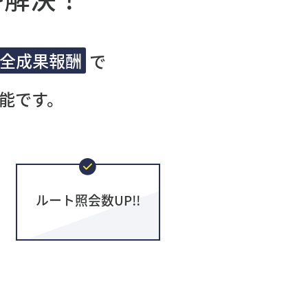
全成果報酬
で
能です。
ルート照会数UP!!