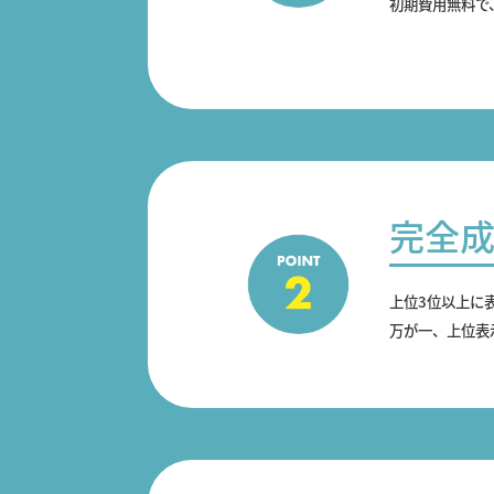
初期費用無料で
完全
上位3位以上に
万が一、上位表