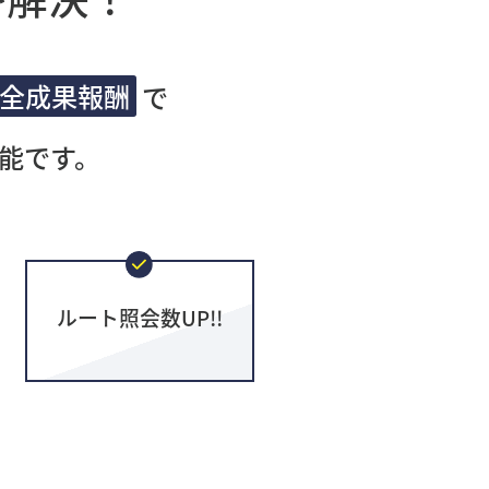
全成果報酬
で
能です。
ルート照会数UP!!